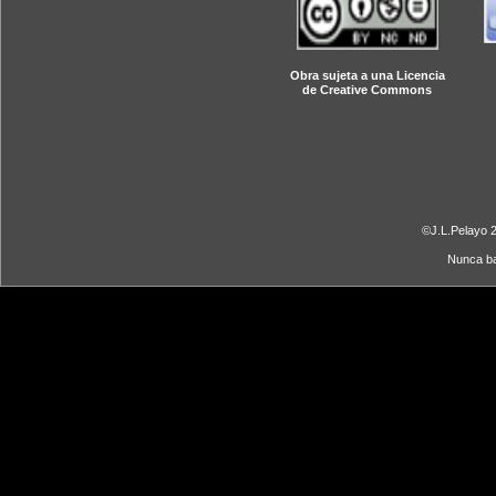
Obra sujeta a una Licencia
de Creative Commons
©J.L.Pelayo 2
Nunca ba