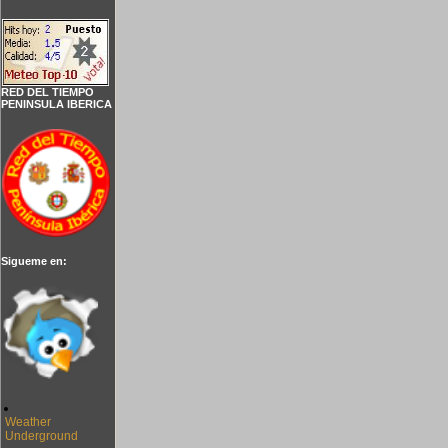
RED DEL TIEMPO
PENINSULA IBERICA
Sigueme en:
Weather
Underground