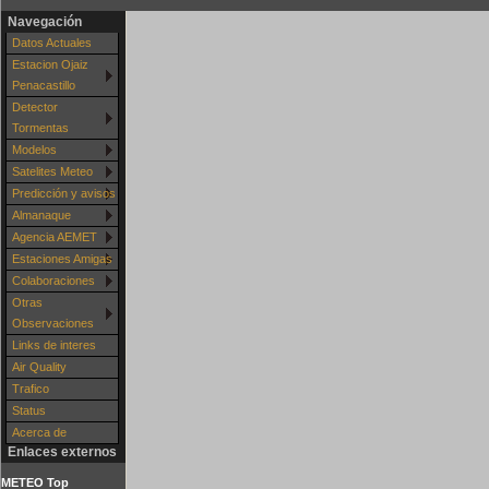
Navegación
Datos Actuales
Estacion Ojaiz
Penacastillo
Detector
Tormentas
Modelos
Satelites Meteo
Predicción y avisos
Almanaque
Agencia AEMET
Estaciones Amigas
Colaboraciones
Otras
Observaciones
Links de interes
Air Quality
Trafico
Status
Acerca de
Enlaces externos
METEO Top