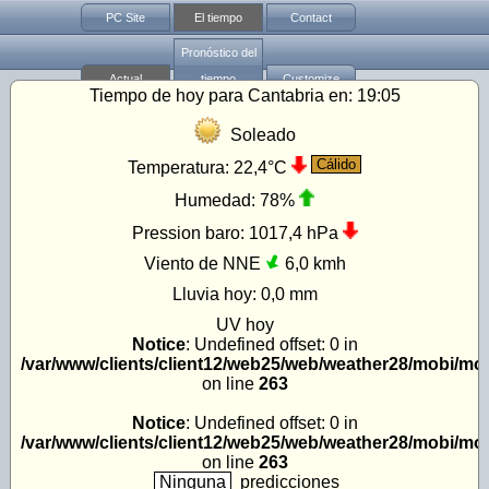
PC Site
El tiempo
Contact
Pronóstico del
Actual
tiempo
Customize
Tiempo de hoy para Cantabria en:
19:05
Soleado
Cálido
Temperatura:
22,4°C
Humedad:
78%
Pression baro:
1017,4 hPa
Viento de NNE
6,0 kmh
Lluvia hoy:
0,0 mm
UV
hoy
Notice
: Undefined offset: 0 in
/var/www/clients/client12/web25/web/weather28/mobi/mo
on line
263
Notice
: Undefined offset: 0 in
/var/www/clients/client12/web25/web/weather28/mobi/mo
on line
263
Ninguna
predicciones