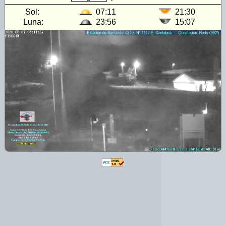
Sol:
07:11
21:30
Luna:
23:56
15:07