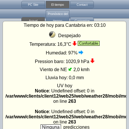
PC Site
El tiempo
Contact
Pronóstico del
Actual
tiempo
Customize
Tiempo de hoy para Cantabria en:
03:10
Despejado
Confortable
Temperatura:
16,3°C
Humedad:
97%
Pression baro:
1020,9 hPa
Viento de NE
2,0 kmh
Lluvia hoy:
0,0 mm
UV
hoy
Notice
: Undefined offset: 0 in
/var/www/clients/client12/web25/web/weather28/mobi/mo
on line
263
Notice
: Undefined offset: 0 in
/var/www/clients/client12/web25/web/weather28/mobi/mo
on line
263
Ninguna
predicciones