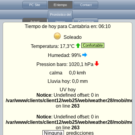
PC Site
El tiempo
Contact
Pronóstico del
Actual
tiempo
Customize
Tiempo de hoy para Cantabria en:
06:10
Soleado
Confortable
Temperatura:
17,3°C
Humedad:
99%
Pression baro:
1020,1 hPa
calma
0,0 kmh
Lluvia hoy:
0,0 mm
UV
hoy
Notice
: Undefined offset: 0 in
/var/www/clients/client12/web25/web/weather28/mobi/mo
on line
263
Notice
: Undefined offset: 0 in
/var/www/clients/client12/web25/web/weather28/mobi/mo
on line
263
Ninguna
predicciones