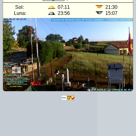
Sol:
07:11
21:30
Luna:
23:56
15:07