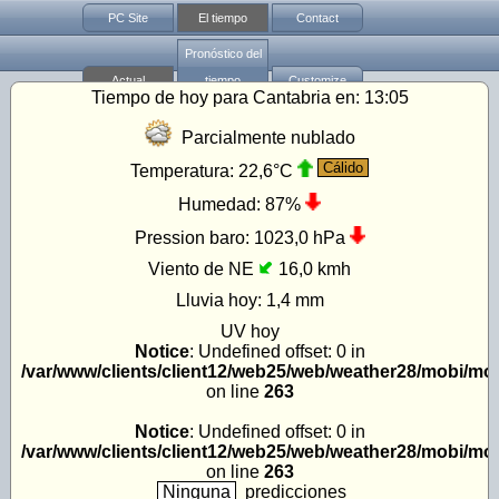
PC Site
El tiempo
Contact
Pronóstico del
Actual
tiempo
Customize
Tiempo de hoy para Cantabria en:
13:05
Parcialmente nublado
Cálido
Temperatura:
22,6°C
Humedad:
87%
Pression baro:
1023,0 hPa
Viento de NE
16,0 kmh
Lluvia hoy:
1,4 mm
UV
hoy
Notice
: Undefined offset: 0 in
/var/www/clients/client12/web25/web/weather28/mobi/mo
on line
263
Notice
: Undefined offset: 0 in
/var/www/clients/client12/web25/web/weather28/mobi/mo
on line
263
Ninguna
predicciones